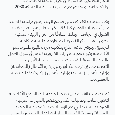
التميز التعليمي بما يسهم في تعزيز التنمية الاقتصادية
والاجتماعية، ويتوافق مع مستهدفات رؤية المملكة 2030.
وقد اشتملت الاتفاقية على تقديم الهيئة لِمنح دراسية للطلبة
من أبناء وبنات الوطن في العُلا، التي سيعلن عنها بعد إعلانات
القبول في الجامعة، وذلك انطلاقًا من التزام الهيئة الملكية
بتطوير القدرات في العُلا، وبناء منظومة تعليمية متكاملة
للجميع، وتوفير الدعم الذي يمكّنهم من تحقيق طموحاتهم
الأكاديمية وتزويدهم بالمهارات الضرورية للتميز في سوق العمل
والريادة المستقبلية، حيث تتضمن المرحلة الأولى من
التخصصات في درجة البكالوريوس: إدارة الأعمال (المحاسبة)
وإدارة الأعمال (المالية) وإدارة الأعمال (الإدارة) وكذلك تقنية
المعلومات.
كما تضمنت الاتفاقية أن تقدم الجامعة تلك البرامج الأكاديمية
لتأهيل طلاب وطالبات العُلا وتزويدهم بالمهارات المهنية
الضرورية، بما يتماشى مع الإستراتيجية الاقتصادية الخاصة
بالمنطقة وتغطية الفجوة المهارية في إعداد الخريجين لسوق