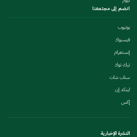
نيوم
انضم إلى مجتمعنا
يوتيوب
فيسبوك
إنستغرام
تيك توك
سناب شات
لينكد إن
إكس
النشرة الإخبارية