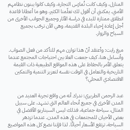
المنازل، وكيف كانت تُمارَس التجارة، وكيف كانوا يبنون نظامهم
الأمني. يمكنني أن أقول لك تعلّمنا الكثير، وهو ما أعطانا قاعدة
انطلاق ممتازة للبدء في دراسة الآثار وجميع الجوانب الأخرى من
أجل إعادة إحياء البلدة القديمة، وهي الآن ترحّب بجميع
السياح والزوار.
ميغ رايت: وأعتقد أنّ هذا توازن مهم للتأكد من فعل الصواب.
وأتساءل هنا، كيف جمعت العلا بين احتياجات المجتمع عندما
يتعلق الأمر بالحفاظ على هذه المواقع الطبيعية ذات القيمة
التاريخية والتعامل في الوقت نفسه لتعزيز التنمية والتمكين
الاقتصادي المحلي؟
عبد الرحمن الطريري: ندرك أنه من واقع تجربة العديد من
المدن الأخرى في جميع أنحاء العالم التي تشهد، على سبيل
المثال، سياحة جماعية، فذلك ليس السيناريو الأفضل في
بعض الأحيان للمجتمعات في هذه المدن. عندما تزدهر
السياحة، ترتفع الأسعار أحيانًا. لذا فإننا نضع كل هذه المواضيع