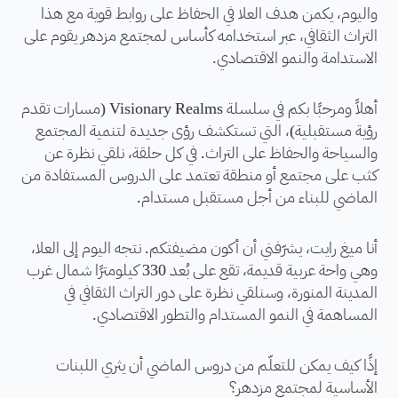
واليوم، يكمن هدف العلا في الحفاظ على روابط قوية مع هذا
التراث الثقافي، عبر استخدامه كأساس لمجتمع مزدهر يقوم على
الاستدامة والنمو الاقتصادي.
أهلاً ومرحبًا بكم في سلسلة Visionary Realms (مسارات تقدم
رؤية مستقبلية)، التي تستكشف رؤى جديدة لتنمية المجتمع
والسياحة والحفاظ على التراث. في كل حلقة، نلقي نظرة عن
كثب على مجتمع أو منطقة تعتمد على الدروس المستفادة من
الماضي للبناء من أجل مستقبل مستدام.
أنا ميغ رايت، يشرّفني أن أكون مضيفتكم. نتجه اليوم إلى العلا،
وهي واحة عربية قديمة، تقع على بُعد 330 كيلومترًا شمال غرب
المدينة المنورة، وسنلقي نظرة على دور التراث الثقافي في
المساهمة في النمو المستدام والتطور الاقتصادي.
إذًا كيف يمكن للتعلّم من دروس الماضي أن يثري اللبنات
الأساسية لمجتمع مزدهر؟