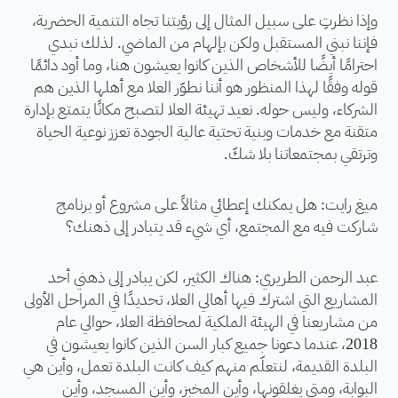
وإذا نظرتِ على سبيل المثال إلى رؤيتنا تجاه التنمية الحضرية،
فإننا نبني المستقبل ولكن بإلهام من الماضي. لذلك نبدي
احترامًا أيضًا للأشخاص الذين كانوا يعيشون هنا، وما أود دائمًا
قوله وفقًا لهذا المنظور هو أننا نطوّر العلا مع أهلها الذين هم
الشركاء، وليس حوله. نعيد تهيئة العلا لتصبح مكانًا يتمتع بإدارة
متقنة مع خدمات وبنية تحتية عالية الجودة تعزز نوعية الحياة
وترتقي بمجتمعاتنا بلا شكّ.
ميغ رايت: هل يمكنك إعطائي مثالاً على مشروع أو برنامج
شاركت فيه مع المجتمع، أي شيء قد يتبادر إلى ذهنك؟
عبد الرحمن الطريري: هناك الكثير، لكن يبادر إلى ذهني أحد
المشاريع التي اشترك فيها أهالي العلا، تحديدًا في المراحل الأولى
من مشاريعنا في الهيئة الملكية لمحافظة العلا، حوالي عام
2018، عندما دعونا جميع كبار السن الذين كانوا يعيشون في
البلدة القديمة، لنتعلّم منهم كيف كانت البلدة تعمل، وأين هي
البوابة، ومتى يغلقونها، وأين المخبز، وأين المسجد، وأين