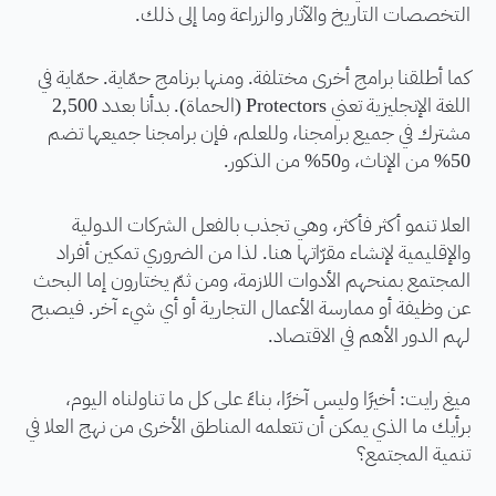
التخصصات التاريخ والآثار والزراعة وما إلى ذلك.
كما أطلقنا برامج أخرى مختلفة. ومنها برنامج حمّاية. حمّاية في
اللغة الإنجليزية تعني Protectors (الحماة). بدأنا بعدد 2,500
مشترك في جميع برامجنا، وللعلم، فإن برامجنا جميعها تضم
50% من الإناث، و50% من الذكور.
العلا تنمو أكثر فأكثر، وهي تجذب بالفعل الشركات الدولية
والإقليمية لإنشاء مقرّاتها هنا. لذا من الضروري تمكين أفراد
المجتمع بمنحهم الأدوات اللازمة، ومن ثمّ يختارون إما البحث
عن وظيفة أو ممارسة الأعمال التجارية أو أي شيء آخر. فيصبح
لهم الدور الأهم في الاقتصاد.
ميغ رايت: أخيرًا وليس آخرًا، بناءً على كل ما تناولناه اليوم،
برأيك ما الذي يمكن أن تتعلمه المناطق الأخرى من نهج العلا في
تنمية المجتمع؟