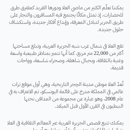
يمكننا تعلّم الكثير من ماضي العلا ودورها الفريد كمفترق طرق
للحضارات، إذ تمثل مكانًا يجتمع فيه المسافرون والتجار على
طريق الحرير لتبادل المعرفة، وإبداع أفكار جديدة، واستكشاف
حلول جديدة.
تقع العلا في شمال غرب شبه الجزيرة العربية، وتبلغ مساحتها
أكثر من 22,000 متر مربع. كما أنها تتميز بمناظر طبيعية واسعة
وغنية بالثقافة، وبجبال شاهقة، وصحراء شاسعة، وواحات
قديمة.
تُعدّ العلا موطن مدينة الحِجر التاريخية، وهي أول موقع تراث
عالمي في المملكة مدرج على قائمة اليونسكو، تم الاعتراف به في
عام 2008، وهو عبارة عن مجموعة من المدافن نحتها
النبطيون في القرن الأول قبل الميلاد.
يمكنك تتبع قصص الجزيرة العربية عبر المعالم الثقافية في العلا
وتراثها، تمامًا كما تحتضن أثينا أو روما تاريخ أوروبا.