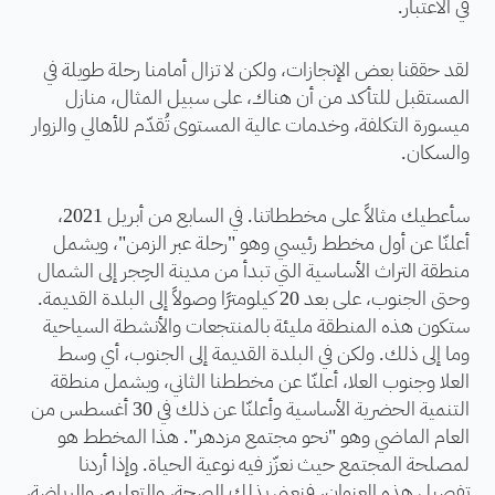
في الاعتبار.
لقد حققنا بعض الإنجازات، ولكن لا تزال أمامنا رحلة طويلة في
المستقبل للتأكد من أن هناك، على سبيل المثال، منازل
ميسورة التكلفة، وخدمات عالية المستوى تُقدّم للأهالي والزوار
والسكان.
سأعطيك مثالاً على مخططاتنا. في السابع من أبريل 2021،
أعلنّا عن أول مخطط رئيسي وهو "رحلة عبر الزمن"، ويشمل
منطقة التراث الأساسية التي تبدأ من مدينة الحِجر إلى الشمال
وحتى الجنوب، على بعد 20 كيلومترًا وصولاً إلى البلدة القديمة.
ستكون هذه المنطقة مليئة بالمنتجعات والأنشطة السياحية
وما إلى ذلك. ولكن في البلدة القديمة إلى الجنوب، أي وسط
العلا وجنوب العلا، أعلنّا عن مخططنا الثاني، ويشمل منطقة
التنمية الحضرية الأساسية وأعلنّا عن ذلك في 30 أغسطس من
العام الماضي وهو "نحو مجتمع مزدهر". هذا المخطط هو
لمصلحة المجتمع حيث نعزّز فيه نوعية الحياة. وإذا أردنا
تفصيل هذه العنوان، فنعني بذلك الصحة، والتعليم، والرياضة،