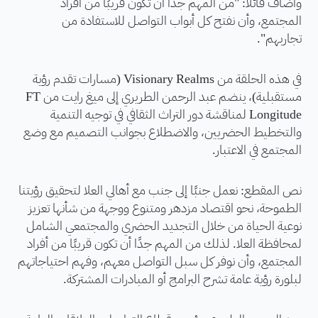
وأضاف قائلاً: "من المهم جدًا أن تكون قريبًا من أفراد
المجتمع، وأن نفتح كل أبواب التواصل للاستفادة من
تجاربهم".
في هذه الحلقة من Visionary Realms (مسارات تقدم رؤية
مستقبلية)، ينضم عبد الرحمن الطريري إلى ميغ رايت من FT
Longitude لمناقشة دور التراث الثقافي في توجيه التنمية
والتخطيط الحضريين، والاضطلاع بجوانب التصميم مع وضع
المجتمع في الاعتبار.
نص المقطع: نعمل جنبًا إلى جنب مع أهالي العلا لتحقيق رؤيتنا
الطموحة، نحو اقتصاد مزدهر ومتنوع ووجهة من شأنها تعزيز
نوعية الحياة من خلال التجديد الحضري والمجتمعي الشامل
لمحافظة العلا. لذلك من المهم جدًا أن تكون قريبًا من أفراد
المجتمع، وأن نوفر كل سبل التواصل معهم، وفهم احتياجاتهم
لبلورة رؤية عامة تشرح البرامج أو المبادرات المشتركة.