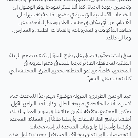
وتحسين جودة الحياة. كما أننا نبتكر نموذجًا يوفر الوصول إلى
الخدمات الأساسية الرئيسية في غضون 15 دقيقة سيرًا على
الأقدام، من أي مكان في جنوب العلا ووسطها. أتحدث عن
منافذ المأكولات والمشروبات، والعيادات الطبية، والمدارس،
وما إلى ذلك.
ميغ رايت: يحثّني فضولي على طرح السؤال، كيف تصمم الهيئة
الملكية لمحافظة العلا برامجها للبدء في دعم المرونة في
المجتمع، خاصةً مع نمو المنطقة بجميع الطرق المختلفة التي
كنا نتحدث عنها اليوم؟
عبد الرحمن الطريري: المرونة موضوع مهم جدًا للتحدث عنه،
لا سيما أثناء الجائحة في طبيعة الحال. وكان أحد البرامج الأولى
تمكين المجتمع وتثقيفه ليكون منافسًا في سوق العمل. لذلك
أطلقنا برنامج العلا للابتعاث وأرسلنا طلابًا إلى المملكة المتحدة
وفرنسا وأستراليا والولايات المتحدة لدراسة مختلف
التخصصات التي تتعلق بوظائف المستقبل؛ حيث تتناول هذه