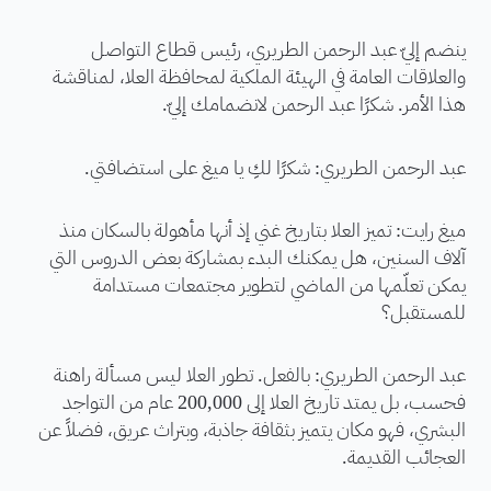
ينضم إليّ عبد الرحمن الطريري، رئيس قطاع التواصل
والعلاقات العامة في الهيئة الملكية لمحافظة العلا، لمناقشة
هذا الأمر. شكرًا عبد الرحمن لانضمامك إليّ.
عبد الرحمن الطريري: شكرًا لكِ يا ميغ على استضافتي.
ميغ رايت: تميز العلا بتاريخ غني إذ أنها مأهولة بالسكان منذ
آلاف السنين، هل يمكنك البدء بمشاركة بعض الدروس التي
يمكن تعلّمها من الماضي لتطوير مجتمعات مستدامة
للمستقبل؟
عبد الرحمن الطريري: بالفعل. تطور العلا ليس مسألة راهنة
فحسب، بل يمتد تاريخ العلا إلى 200,000 عام من التواجد
البشري، فهو مكان يتميز بثقافة جاذبة، وبتراث عريق، فضلاً عن
العجائب القديمة.