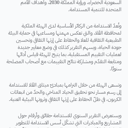
السعودية الخضراء، ورؤية المملكة 2030، وأهداف الأمم
المتحدة للتنمية المستدامة.
وتُعدّ الاستدامة من الركائز الأساسية لدى الهيئة الملكية
لمحافظة العُلا، والتي تعكس مهمتها ومساعيها في حماية البيئة
الطبيعية الثقافية للعلا والحفاظ على إرثها الثقافي وتحسين
جودة الحياة، ويسهم التقرير كذلك في وضع معايير جديدة
لعمليات التقييم المستقبلية، بما يتيح للهيئة قياس أدائها
ومتابعة التقدّم ومشاركة نتائج التقييمات مع أصحاب المصلحة
سنويًا.
وتسعى الهيئة من خلال التزامها بمبادئ ميثاق العُلا للاستدامة
إلى رسم مسار نحو تحقيق الحياد المناخي والحدّ من انبعاثات
الكربون، في ظلّ الحفاظ على إرثها الثقافي وثروتها البيئية الغنية.
ويستعرض التقرير السنوي للاستدامة حقائق وأرقام حول
المشاريع والمبادرات التي تشكّل أسس الاستدامة للتطوير