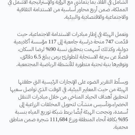
الشامل في العُلا، بما يتماشى مع الرؤية والإستراتيجية الأشمل في
المملكة، ضمن أربع محاور أساسية من الاستدامة الثقافية
والاجتماعية والاقتصادية والبيئية.
وتعمل الهيئة في إطار مبادرات الاستدامة الاجتماعية، حيث
قدّمت 747 منحة دراسية جامعية إلى 117 مؤسسة أكاديمية
دولية، وكذلك أسهمت بتحقيق نسبة 90% لرضا السكان،
فضلًا عن سرعة الاستجابة للطوارئ بزمن يبلغ 6.5 دقائق،
وتوفيرها بنية تحتية متطورة للأنشطة الرياضية المجتمعية.
ويسلّط التقرير الضوء على الإنجازات الرئيسية التي حققتها
الهيئة من حيث المعايير البيئية، في الوقت الذي تواصل سعيها
لتحقيق أهداف الحياد المناخي من خلال مبادرات التنقل
الخضراء،وتأسيس منشآت لتحويل المخلفات الزراعية إلى
أسمدة، ونجحت الهيئة أيضًا بربط شبكة توزيع المياه بنسبة
95% بكافة أنحاء المنطقة وزرع 111,684 شجرة ضمن مناطق
محمية.