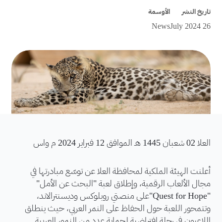
تاريخ النشر
الأوسمة
News
26 July 2024
العلا 02 شعبان 1445 هـ الموافق 12 فبراير 2024 م واس
أعلنت الهيئة الملكية لمحافظة العلا عن توسّع مبادرتها في
مجال الألعاب الرقمية، وإطلاق لعبة "البحث عن الأمل"
"Quest for Hope"على منصتي روبلوكس وديسنترالاند،
وتتمحور اللعبة حول الحفاظ على النمر العربي، حيث ينطلق
اللاعبون في رحلة افتراضية لحماية عدد من النمور العربية