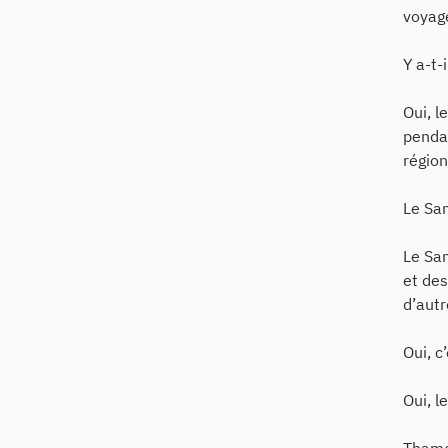
voyage
Y a-t-
Oui, 
pendan
région
Le Sam
Le Sam
et de
d’autr
Oui, c
Oui, l