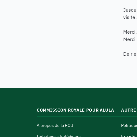
Jusqu’
visite
Merci.
Merci 
De rie
COMMISSION ROYALE POUR ALULA
AUTRE
À propos de la RCU
Politiqu
Initiatives stratégiques
E-partic