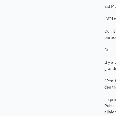
Eid Mu
L’Aïd 
Oui, i
partic
Oui
Il y a
grands
C’est 
des tr
Le pre
Puissa
allaie