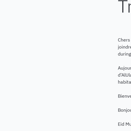
T
Chers 
joindr
during
Aujou
d’AlUl
habita
Bienv
Bonjou
Eid M