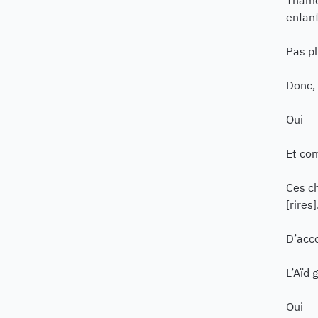
Thamer
enfant
Pas pl
Donc, 
Oui
Et co
Ces c
[rires]
D’acc
L’Aïd 
Oui