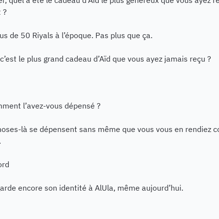
, quel a été le cadeau d’Aïd le plus généreux que vous ayez r
 ?
us de 50 Riyals à l’époque. Pas plus que ça.
c’est le plus grand cadeau d’Aïd que vous ayez jamais reçu ?
mment l’avez-vous dépensé ?
hoses-là se dépensent sans même que vous vous en rendiez 
.
ord
garde encore son identité à AlUla, même aujourd’hui.