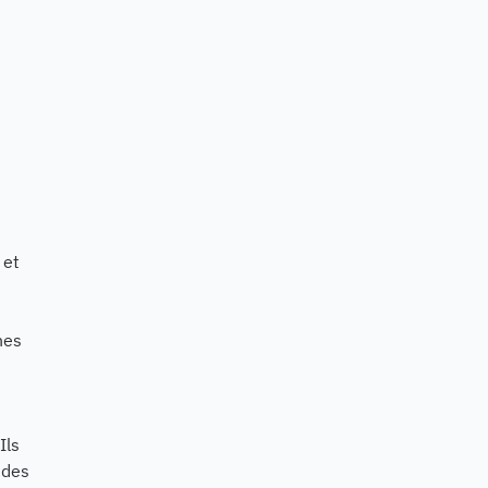
 et
nes
Ils
 des