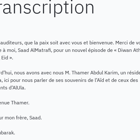
ranscription
auditeurs, que la paix soit avec vous et bienvenue. Merci de v
e à moi, Saad AlMatrafi, pour un nouvel épisode de « Diwan At
 Eid ».
rd’hui, nous avons avec nous M. Thamer Abdul Karim, un résid
a, ici pour nous parler de ses souvenirs de l’Aïd et de ceux des
nts d’AlUla.
enue Thamer.
r mon frère, Saad.
ubarak.