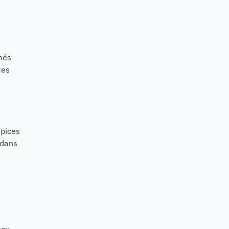
més
res
épices
 dans