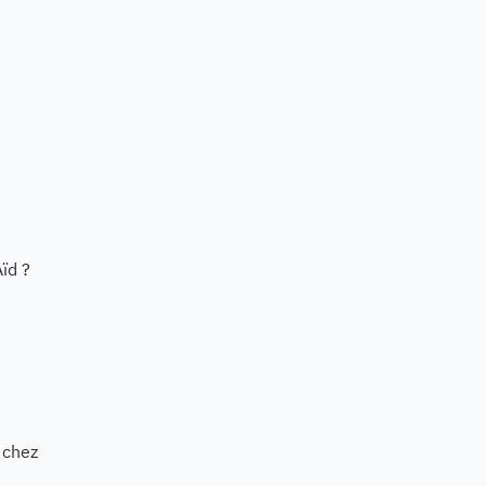
ïd ?
 chez