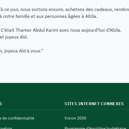
à ce jour, nous sortons encore, achetons des cadeaux, rendo
 à notre famille et aux personnes âgées à AlUla.
 C’était Thamer Abdul Karim avec nous aujourd’hui d’AlUla.
et joyeux Aïd.
n, joyeux Aïd à vous."
S
SITES INTERNET CONNEXES
e de confidentialité
Vision 2030
ipation
Programme d’équilibre budgétaire