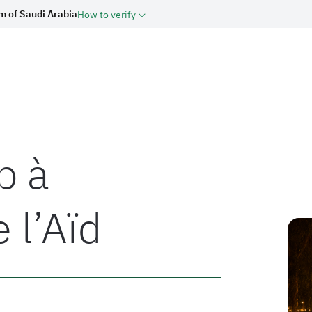
m of Saudi Arabia
How to verify
b à
 l’Aïd