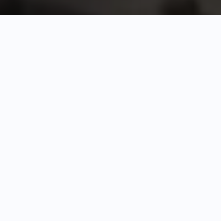
Résumé analytique
Récemment, le projet Khaybar Longue Durée
(AFALULA, RCU, CNRS) a révélé les ruines d’une
grande ville de l’âge du bronze, nommée Al-
Natah, dans l’oasis de Khaybar, datant d’il y a
environ 4 400 à 3 300 ans (environ 2 400-1 300