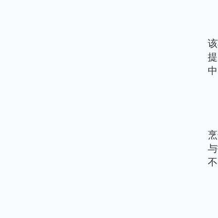
该
提
中
烹
与
不