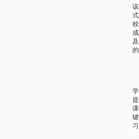
该
式
校
成
及
的
学
提
课
键
习