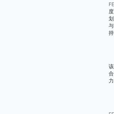
F
度
划
与
持
该
合
力