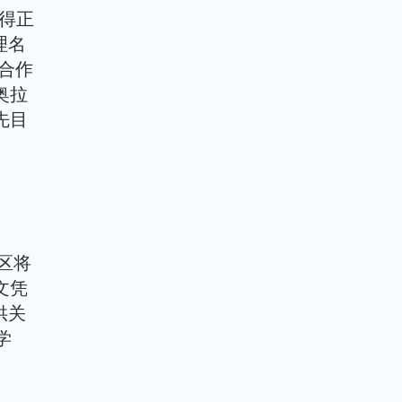
雅得正
理名
泛合作
奥拉
先目
区将
文凭
供关
学