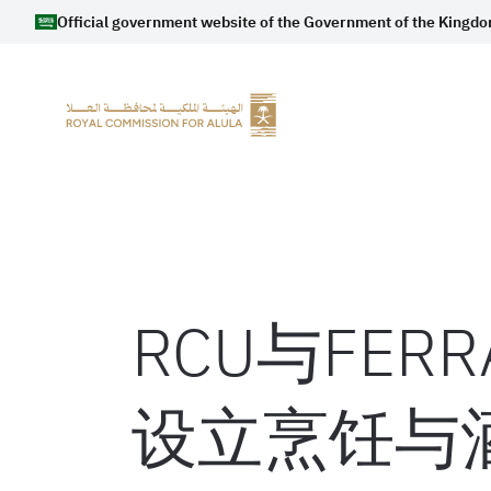
Official government website of the Government of the Kingdo
RCU与FE
设立烹饪与