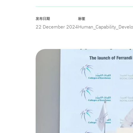
发布日期
标签
22 December 2024
Human_Capability_Devel