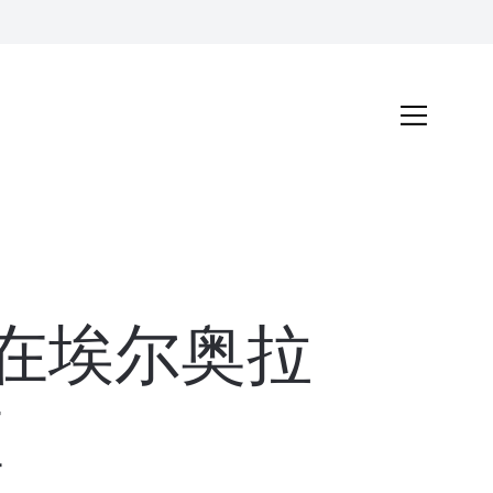
，在埃尔奥拉
区