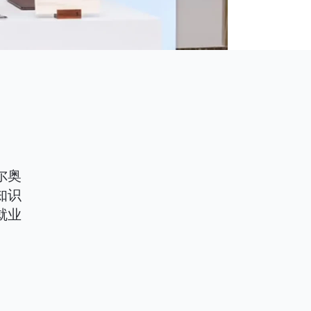
尔奥
知识
就业