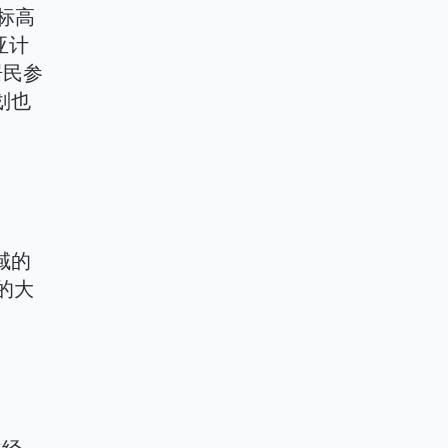
目标高
亚计
居民参
划也
域的
的大