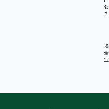
F
验
为
埃
全
业