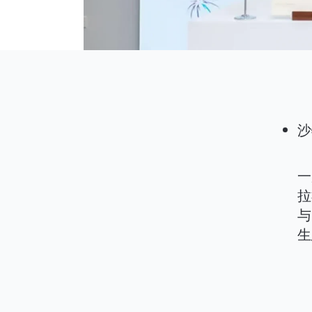
沙
一
拉
与
生