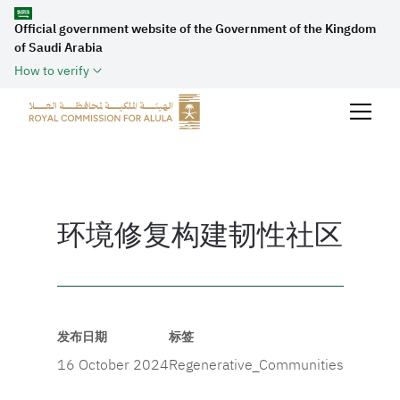
Official government website of the Government of the Kingdom
of Saudi Arabia
How to verify
环境修复构建韧性社区
发布日期
标签
16 October 2024
Regenerative_Communities