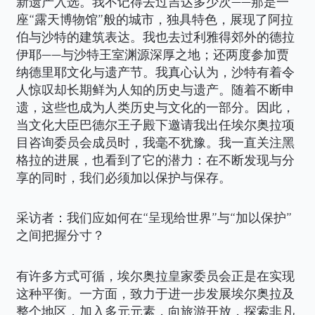
新遗产入选。我不记得去过吉达多少次——那是一
座“露天博物馆”般的城市，独具特色，展现了阿拉
伯与沙特的建筑表达。我也去过利雅得郊外的德拉
伊耶——与沙特王室渊源深厚之地；还两度参加贾
纳德里耶文化与遗产节。我真心认为，沙特有着令
人惊叹却长期鲜为人知的历史与遗产。随着不断申
遗，这些也成为人类历史与文化的一部分。因此，
当文化大臣巴德尔王子殿下邀请我出任埃尔奥拉项
目咨询委员会成员时，我毫不犹豫。我一直关注黑
格拉的进展，也看到了它的潜力：在不断发现与分
享的同时，我们必须加以保护与保存。
采访者：我们应如何在“呈现给世界”与“加以保护”
之间把握分寸？
有许多方式可循，埃尔奥拉皇家委员会正是在实现
这种平衡。一方面，致力于进一步发展埃尔奥拉及
整个地区，加入多元元素，向旅游开放，探索非凡