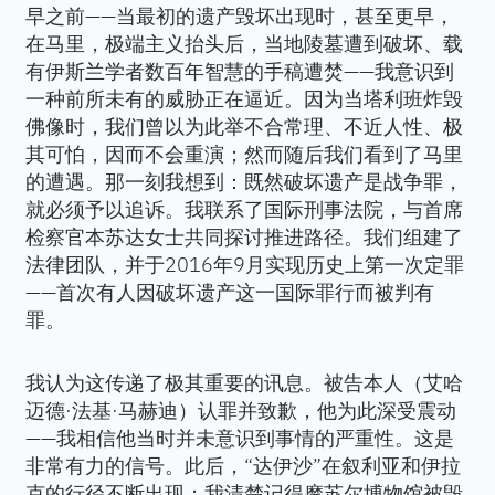
早之前——当最初的遗产毁坏出现时，甚至更早，
在马里，极端主义抬头后，当地陵墓遭到破坏、载
有伊斯兰学者数百年智慧的手稿遭焚——我意识到
一种前所未有的威胁正在逼近。因为当塔利班炸毁
佛像时，我们曾以为此举不合常理、不近人性、极
其可怕，因而不会重演；然而随后我们看到了马里
的遭遇。那一刻我想到：既然破坏遗产是战争罪，
就必须予以追诉。我联系了国际刑事法院，与首席
检察官本苏达女士共同探讨推进路径。我们组建了
法律团队，并于2016年9月实现历史上第一次定罪
——首次有人因破坏遗产这一国际罪行而被判有
罪。
我认为这传递了极其重要的讯息。被告本人（艾哈
迈德·法基·马赫迪）认罪并致歉，他为此深受震动
——我相信他当时并未意识到事情的严重性。这是
非常有力的信号。此后，“达伊沙”在叙利亚和伊拉
克的行径不断出现；我清楚记得摩苏尔博物馆被毁