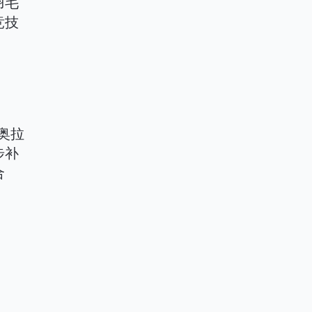
羽毛
竞技
奥拉
步补
合