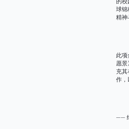
的校
球锦
精神
此项
愿景
充其
作，
—— 