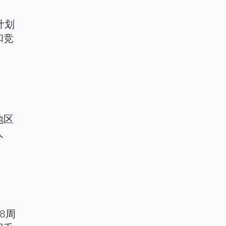
计划
和竞
地区
人
8周