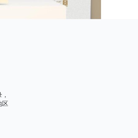
录，
地区